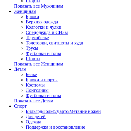
Шорты
Показать все Мужчинам
Женщинам
Брюки
Верхняя одежда
Колготки и чулки
Спецодежда и СИЗы
Термобелье
Толстовки, свитшоты и худи
Трусы
Футболки и топы
Шорты
Показать все Женщинам
Детям
Белье
Брюки и шорты
Костюмы
Лонгсливы
Футболки и топы
Показать все Детям
Спорт
Бильярд/Гольф/Дартс/Метание ножей
Для детей
Одежда
Поддержка и восстановление