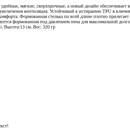
и удобные, мягкие, сверхпрочные, а новый дизайн обеспечивает
я увеличения вентиляция. Устойчивый к истиранию TPU в ключе
омфорта. Формованная стелька по всей длине плотно прилегает 
зуется формованная под давлением пена для максимальной долго
 Высота:13 см. Вес: 320 гр
кст!