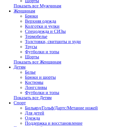
Шорты
Показать все Мужчинам
Женщинам
Брюки
Верхняя одежда
Колготки и чулки
Спецодежда и СИЗы
Термобелье
Толстовки, свитшоты и худи
Трусы
Футболки и топы
Шорты
Показать все Женщинам
Детям
Белье
Брюки и шорты
Костюмы
Лонгсливы
Футболки и топы
Показать все Детям
Спорт
Бильярд/Гольф/Дартс/Метание ножей
Для детей
Одежда
Поддержка и восстановление