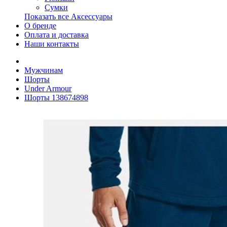
Сумки
Показать все Аксессуары
О бренде
Оплата и доставка
Наши контакты
Мужчинам
Шорты
Under Armour
Шорты 138674898