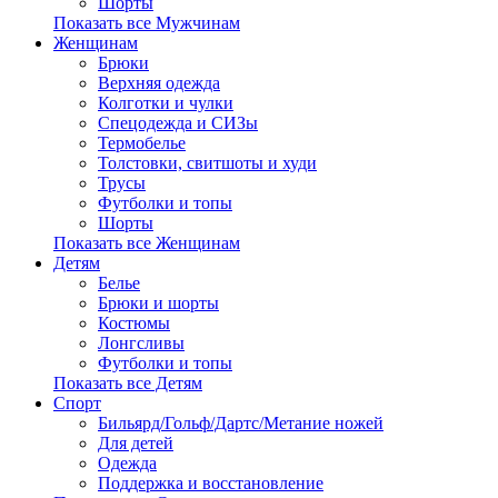
Шорты
Показать все Мужчинам
Женщинам
Брюки
Верхняя одежда
Колготки и чулки
Спецодежда и СИЗы
Термобелье
Толстовки, свитшоты и худи
Трусы
Футболки и топы
Шорты
Показать все Женщинам
Детям
Белье
Брюки и шорты
Костюмы
Лонгсливы
Футболки и топы
Показать все Детям
Спорт
Бильярд/Гольф/Дартс/Метание ножей
Для детей
Одежда
Поддержка и восстановление