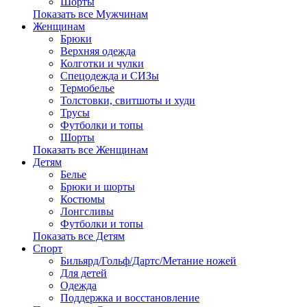
Шорты
Показать все Мужчинам
Женщинам
Брюки
Верхняя одежда
Колготки и чулки
Спецодежда и СИЗы
Термобелье
Толстовки, свитшоты и худи
Трусы
Футболки и топы
Шорты
Показать все Женщинам
Детям
Белье
Брюки и шорты
Костюмы
Лонгсливы
Футболки и топы
Показать все Детям
Спорт
Бильярд/Гольф/Дартс/Метание ножей
Для детей
Одежда
Поддержка и восстановление