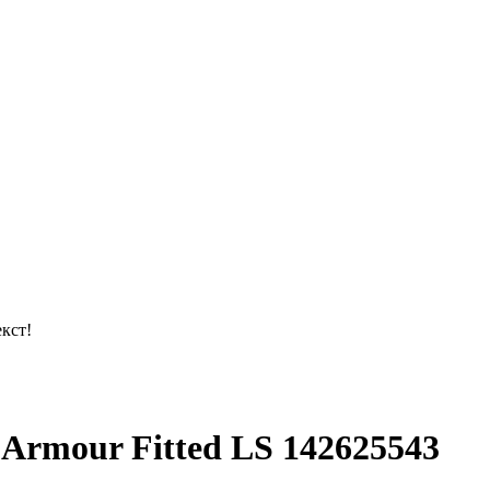
кст!
rmour Fitted LS 142625543