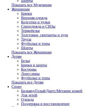
Шорты
Показать все Мужчинам
Женщинам
Брюки
Верхняя одежда
Колготки и чулки
Спецодежда и СИЗы
Термобелье
Толстовки, свитшоты и худи
Трусы
Футболки и топы
Шорты
Показать все Женщинам
Детям
Белье
Брюки и шорты
Костюмы
Лонгсливы
Футболки и топы
Показать все Детям
Спорт
Бильярд/Гольф/Дартс/Метание ножей
Для детей
Одежда
Поддержка и восстановление