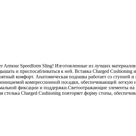
r Armour Speedform Sling! Изготовленные из лучших материалов
 дышать и приспосабливаться к ней. Вставка Charged Cushionin
роятный комфорт. Анатомическая подошва работает со ступней и 
проницаемой компрессионной посадки, обеспечивающей легкую н
имальной фиксации и поддержки.Светоотражающие элементы на 
я стелька Charged Cushioning повторяет форму стопы, обеспечи