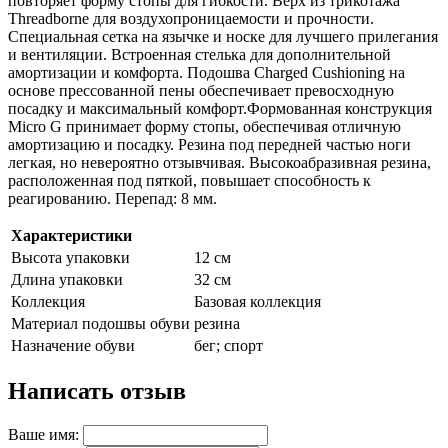
повторяет форму стопы для гибкости. Верх из трикотажа
Threadborne для воздухопроницаемости и прочности.
Специальная сетка на язычке и носке для лучшего прилегания
и вентиляции. Встроенная стелька для дополнительной
амортизации и комфорта. Подошва Charged Cushioning на
основе прессованной пены обеспечивает превосходную
посадку и максимальный комфорт.Формованная конструкция
Micro G принимает форму стопы, обеспечивая отличную
амортизацию и посадку. Резина под передней частью ноги
легкая, но невероятно отзывчивая. Высокоабразивная резина,
расположенная под пяткой, повышает способность к
реагированию. Перепад: 8 мм.
Характеристики
Высота упаковки
12 см
Длина упаковки
32 см
Коллекция
Базовая коллекция
Материал подошвы обуви
резина
Назначение обуви
бег; спорт
Написать отзыв
Ваше имя: