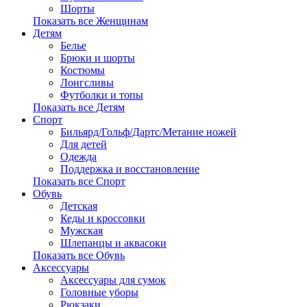
Шорты
Показать все Женщинам
Детям
Белье
Брюки и шорты
Костюмы
Лонгсливы
Футболки и топы
Показать все Детям
Спорт
Бильярд/Гольф/Дартс/Метание ножей
Для детей
Одежда
Поддержка и восстановление
Показать все Спорт
Обувь
Детская
Кеды и кроссовки
Мужская
Шлепанцы и аквасоки
Показать все Обувь
Аксессуары
Аксессуары для сумок
Головные уборы
Рюкзаки