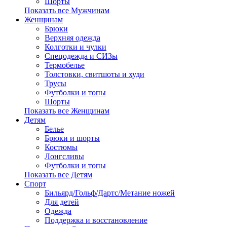
Шорты
Показать все Мужчинам
Женщинам
Брюки
Верхняя одежда
Колготки и чулки
Спецодежда и СИЗы
Термобелье
Толстовки, свитшоты и худи
Трусы
Футболки и топы
Шорты
Показать все Женщинам
Детям
Белье
Брюки и шорты
Костюмы
Лонгсливы
Футболки и топы
Показать все Детям
Спорт
Бильярд/Гольф/Дартс/Метание ножей
Для детей
Одежда
Поддержка и восстановление