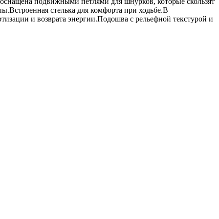
t оснащена подвижными петлями для шнурков, которые скользят
ы.Встроенная стелька для комфорта при ходьбе.В
тизации и возврата энергии.Подошва с рельефной текстурой и