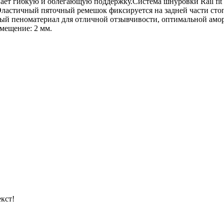
вает гибкую и облегающую поддержку.Система шнуровки Rail fi
Эластичный пяточный ремешок фиксируется на задней части стоп
ый пеноматериал для отличной отзывчивости, оптимальной амор
мещение: 2 мм.
кст!