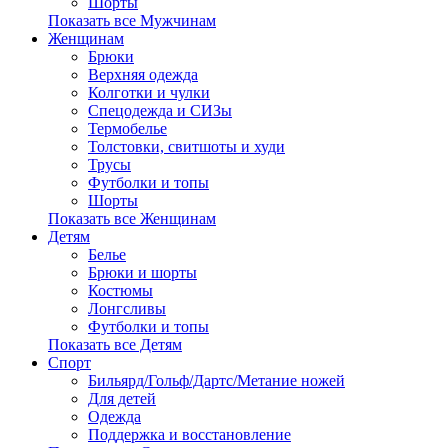
Шорты
Показать все Мужчинам
Женщинам
Брюки
Верхняя одежда
Колготки и чулки
Спецодежда и СИЗы
Термобелье
Толстовки, свитшоты и худи
Трусы
Футболки и топы
Шорты
Показать все Женщинам
Детям
Белье
Брюки и шорты
Костюмы
Лонгсливы
Футболки и топы
Показать все Детям
Спорт
Бильярд/Гольф/Дартс/Метание ножей
Для детей
Одежда
Поддержка и восстановление