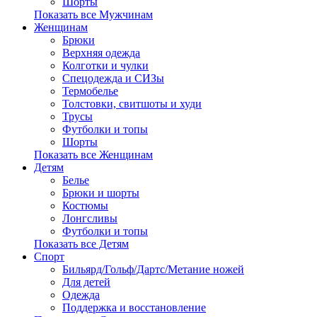
Шорты
Показать все Мужчинам
Женщинам
Брюки
Верхняя одежда
Колготки и чулки
Спецодежда и СИЗы
Термобелье
Толстовки, свитшоты и худи
Трусы
Футболки и топы
Шорты
Показать все Женщинам
Детям
Белье
Брюки и шорты
Костюмы
Лонгсливы
Футболки и топы
Показать все Детям
Спорт
Бильярд/Гольф/Дартс/Метание ножей
Для детей
Одежда
Поддержка и восстановление