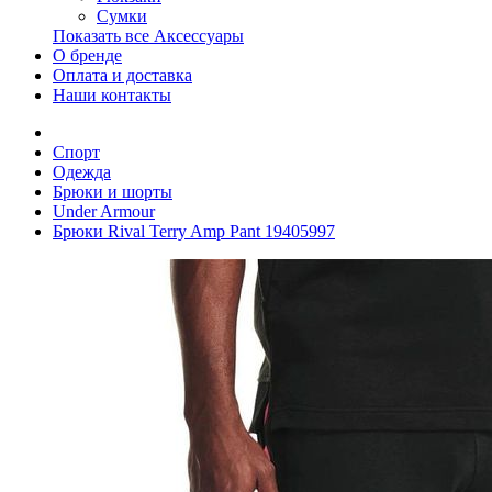
Сумки
Показать все Аксессуары
О бренде
Оплата и доставка
Наши контакты
Спорт
Одежда
Брюки и шорты
Under Armour
Брюки Rival Terry Amp Pant 19405997