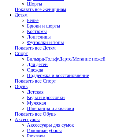
Шорты
Показать все Женщинам
Детям
Белье
Брюки и шорты
Костюмы
Лонгсливы
Футболки и топы
Показать все Детям
Спорт
Бильярд/Гольф/Дартс/Метание ножей
Для детей
Одежда
Поддержка и восстановление
Показать все Спорт
Обувь
Детская
Кеды и кроссовки
Мужская
Шлепанцы и аквасоки
Показать все Обувь
Аксессуары
Аксессуары для сумок
Головные уборы
Рюкзаки