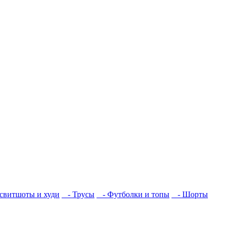
свитшоты и худи
- Трусы
- Футболки и топы
- Шорты