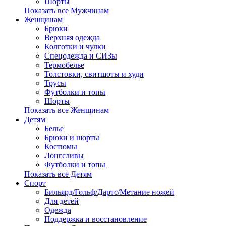
Шорты
Показать все Мужчинам
Женщинам
Брюки
Верхняя одежда
Колготки и чулки
Спецодежда и СИЗы
Термобелье
Толстовки, свитшоты и худи
Трусы
Футболки и топы
Шорты
Показать все Женщинам
Детям
Белье
Брюки и шорты
Костюмы
Лонгсливы
Футболки и топы
Показать все Детям
Спорт
Бильярд/Гольф/Дартс/Метание ножей
Для детей
Одежда
Поддержка и восстановление