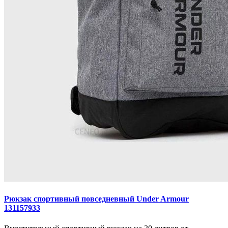
Рюкзак спортивный повседневный Under Armour
131157933