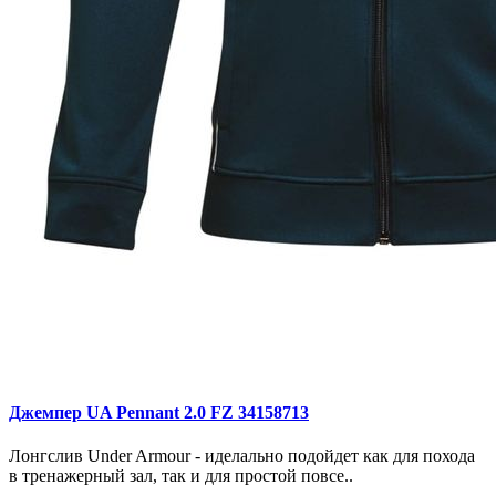
Джемпер UA Pennant 2.0 FZ 34158713
Лонгслив Under Armour - иделально подойдет как для похода
в тренажерный зал, так и для простой повсе..