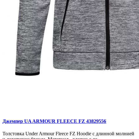
Джемпер UA ARMOUR FLEECE FZ 43829556
Толстовка Under Armour Fleece FZ Hoodie с длинной молнией